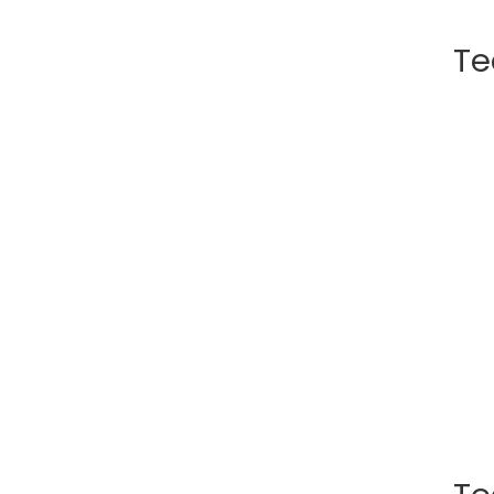
Te
Promo - 19 settembre